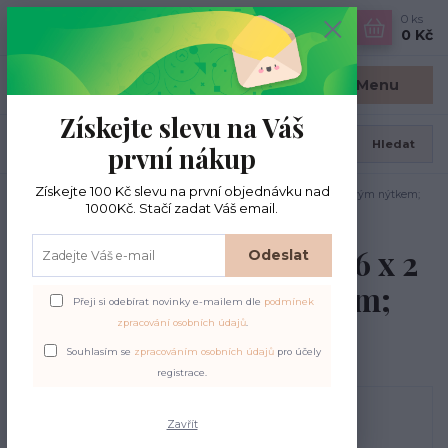
0
ks
CZK
0 Kč
Menu
Získejte slevu na Váš
Hledat
první nákup
Získejte 100 Kč slevu na první objednávku nad
Úvod
Kožené štítky
Kožený štítek/nášivka 6 x 2 cm s kovovým nýtkem;
1000Kč. Stačí zadat Váš email.
hnědý
Kožený štítek/nášivka 6 x 2
Odeslat
cm s kovovým nýtkem;
Přeji si odebírat novinky e-mailem dle
podmínek
hnědý
zpracování osobních údajů
.
Souhlasím se
zpracováním osobních údajů
pro účely
registrace.
Zavřít