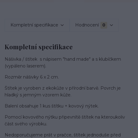
Kompletní specifikace
Hodnocení
0
Kompletní specifikace
Nášivka / štítek s nápisem "hand made" a s klubíčkem
(vypáleno laserem).
Rozměr nášivky 6 x 2 cm.
Štítek je vyroben z ekokůže v přírodní barvě. Povrch je
hladký s jemným vzorem kůže.
Balení obsahuje 1 kus štítku + kovový nýtek.
Pomocí kovového nýtku připevnítě štítek na kteroukoliv
část svého výrobku.
Nedoporučujeme prát v pračce, štítek jednoduše před