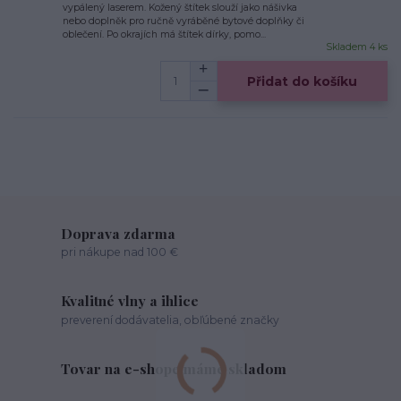
vypálený laserem. Kožený štítek slouží jako nášivka
nebo doplněk pro ručně vyráběné bytové doplňky či
oblečení. Po okrajích má štítek dírky, pomo...
Skladem 4 ks
Přidat do košíku
Doprava zdarma
pri nákupe nad 100 €
Kvalitné vlny a ihlice
preverení dodávatelia, obľúbené značky
Tovar na e-shope máme skladom