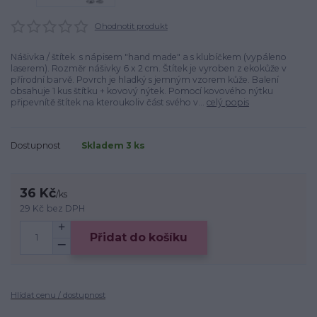
Ohodnotit produkt
Nášivka / štítek s nápisem "hand made" a s klubíčkem (vypáleno
laserem). Rozměr nášivky 6 x 2 cm. Štítek je vyroben z ekokůže v
přírodní barvě. Povrch je hladký s jemným vzorem kůže. Balení
obsahuje 1 kus štítku + kovový nýtek. Pomocí kovového nýtku
připevnítě štítek na kteroukoliv část svého v...
celý popis
Dostupnost
Skladem 3 ks
36 Kč
/
ks
29 Kč
bez DPH
Přidat do košíku
Hlídat cenu / dostupnost