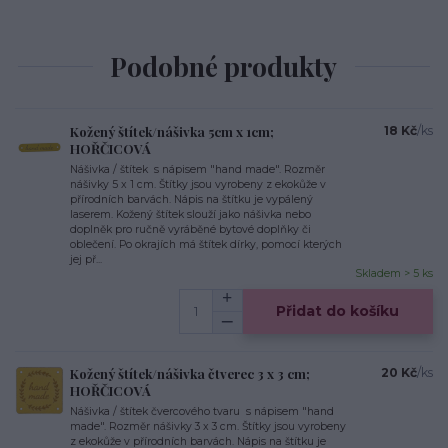
Podobné produkty
Kožený štítek/nášivka 5cm x 1cm;
18 Kč
/
ks
HOŘČICOVÁ
Nášivka / štítek s nápisem "hand made". Rozměr
nášivky 5 x 1 cm. Štítky jsou vyrobeny z ekokůže v
přírodních barvách. Nápis na štítku je vypálený
laserem. Kožený štítek slouží jako nášivka nebo
doplněk pro ručně vyráběné bytové doplňky či
oblečení. Po okrajích má štítek dírky, pomocí kterých
jej př...
Skladem > 5 ks
Přidat do košíku
Kožený štítek/nášivka čtverec 3 x 3 cm;
20 Kč
/
ks
HOŘČICOVÁ
Nášivka / štítek čvercového tvaru s nápisem "hand
made". Rozměr nášivky 3 x 3 cm. Štítky jsou vyrobeny
z ekokůže v přírodních barvách. Nápis na štítku je