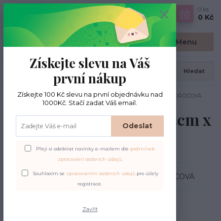
0
ks
CZK
0 Kč
Menu
Získejte slevu na Váš
Hledat
první nákup
Získejte 100 Kč slevu na první objednávku nad
Úvod
Kožené štítky
Kožený štítek/nášivka 5cm x 1cm; HOŘČICOVÁ
1000Kč. Stačí zadat Váš email.
Kožený štítek/nášivka 5cm x
Odeslat
1cm; HOŘČICOVÁ
Přeji si odebírat novinky e-mailem dle
podmínek
zpracování osobních údajů
.
Souhlasím se
zpracováním osobních údajů
pro účely
registrace.
Zavřít