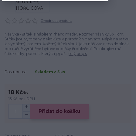
Ohodnotit produkt
Nášivka / štítek s nápisem "hand made". Rozměr nášivky 5 x 1 cm.
Štítky jsou vyrobeny z ekokůže v přírodních barvách. Nápis na štítku
je vypálený laserem. Kožený štítek slouží jako nášivka nebo doplněk
pro ručně vyráběné bytové doplňky či oblečení. Po okrajích má
štítek dírky, pomocí kterých jej př...
celý popis
Dostupnost
Skladem > 5 ks
18 Kč
/
ks
15 Kč
bez DPH
Přidat do košíku
Číslo produktu:
STITEK-B