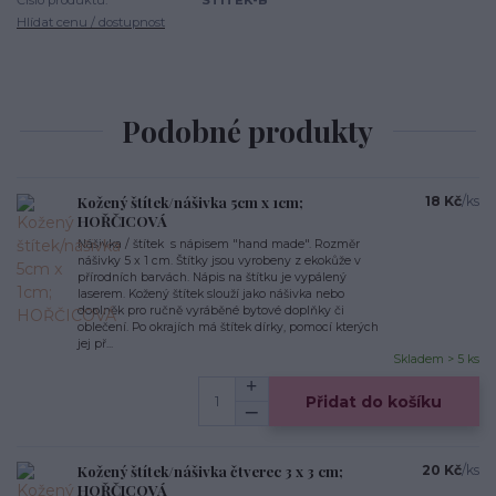
Hlídat cenu / dostupnost
Podobné produkty
Kožený štítek/nášivka 5cm x 1cm;
18 Kč
/
ks
HOŘČICOVÁ
Nášivka / štítek s nápisem "hand made". Rozměr
nášivky 5 x 1 cm. Štítky jsou vyrobeny z ekokůže v
přírodních barvách. Nápis na štítku je vypálený
laserem. Kožený štítek slouží jako nášivka nebo
doplněk pro ručně vyráběné bytové doplňky či
oblečení. Po okrajích má štítek dírky, pomocí kterých
jej př...
Skladem > 5 ks
Přidat do košíku
Kožený štítek/nášivka čtverec 3 x 3 cm;
20 Kč
/
ks
HOŘČICOVÁ