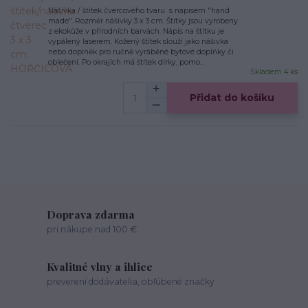
Nášivka / štítek čvercového tvaru s nápisem "hand
made". Rozměr nášivky 3 x 3 cm. Štítky jsou vyrobeny
z ekokůže v přírodních barvách. Nápis na štítku je
vypálený laserem. Kožený štítek slouží jako nášivka
nebo doplněk pro ručně vyráběné bytové doplňky či
oblečení. Po okrajích má štítek dírky, pomo...
Skladem 4 ks
Přidat do košíku
Doprava zdarma
pri nákupe nad 100 €
Kvalitné vlny a ihlice
preverení dodávatelia, obľúbené značky