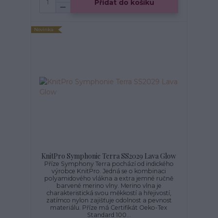
Přidat do košíku
Novinka
KnitPro Symphonie Terra SS2029 Lava Glow
Příze Symphony Terra pochází od indického
výrobce KnitPro. Jedná se o kombinaci
polyamidového vlákna a extra jemné ručně
barvené merino vlny. Merino vlna je
charakteristická svou měkkostí a hřejivostí,
zatímco nylon zajišťuje odolnost a pevnost
materiálu. Příze má Certifikát Oeko-Tex
Standard 100...