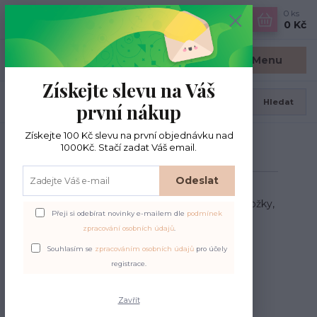
0
ks
CZK
0 Kč
Menu
Získejte slevu na Váš
Hledat
první nákup
Získejte 100 Kč slevu na první objednávku nad
Úvod
PŘÍZE DLE TLOUŠŤKY
Fingering
1000Kč. Stačí zadat Váš email.
Fingering
Odeslat
Fingering - jehlice 2.25-3.25 mm. Vhodná pro ponožky,
Přeji si odebírat novinky e-mailem dle
podmínek
jemné pletení.
zpracování osobních údajů
.
Souhlasím se
zpracováním osobních údajů
pro účely
registrace.
Upřesnit parametry
Zavřít