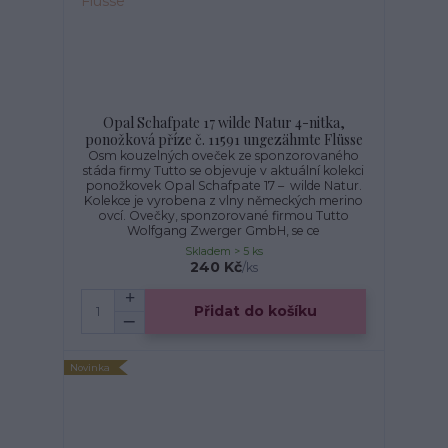
Opal Schafpate 17 wilde Natur 4-nitka,
ponožková příze č. 11591 ungezähmte Flüsse
Osm kouzelných oveček ze sponzorovaného
stáda firmy Tutto se objevuje v aktuální kolekci
ponožkovek Opal Schafpate 17 – wilde Natur.
Kolekce je vyrobena z vlny německých merino
ovcí. Ovečky, sponzorované firmou Tutto
Wolfgang Zwerger GmbH, se ce
Skladem > 5 ks
240 Kč
/
ks
Přidat do košíku
Novinka