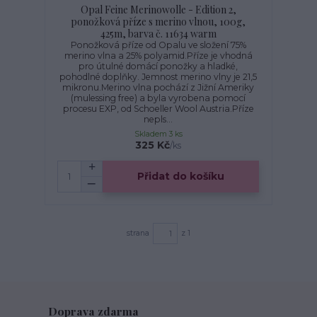
Opal Feine Merinowolle - Edition 2,
ponožková příze s merino vlnou, 100g,
425m, barva č. 11634 warm
Ponožková příze od Opalu ve složení 75%
merino vlna a 25% polyamid.Příze je vhodná
pro útulné domácí ponožky a hladké,
pohodlné doplňky. Jemnost merino vlny je 21,5
mikronu.Merino vlna pochází z Jižní Ameriky
(mulessing free) a byla vyrobena pomocí
procesu EXP, od Schoeller Wool Austria.Příze
nepls...
Skladem 3 ks
325 Kč
/
ks
Přidat do košíku
strana
z 1
Doprava zdarma