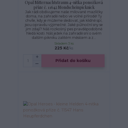
Opal Mitternachtstraum 4-nitka ponožková
příze č. 11642 Mondscheinpicknick
Jak rádi obdivujeme naše milované mazlíčky
doma, na zahradě nebo ve volné přírodě! Ty
chvíle, kdy je můžeme sledovat, jak klidně spí,
jsou opravdu výjimečné. Jaké půlnoční sny se
jim zdají? Náš rozkošný pes pravděpodobně
hledá kosti. Náš ježek na zahradě sní o svém
dalším pikniku zalitém měsícem a z...
Skladem 3 ks
225 Kč
/
ks
Přidat do košíku