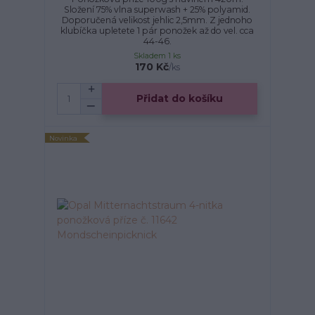
Složení 75% vlna superwash + 25% polyamid.
Doporučená velikost jehlic 2,5mm. Z jednoho
klubíčka upletete 1 pár ponožek až do vel. cca
44-46.
Skladem 1 ks
170 Kč
/
ks
Přidat do košíku
Novinka