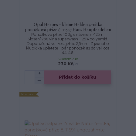
Opal Heroes - kleine Helden 4-nitka
ponožková příze č. 11547 Hans Heupferdchen
Ponožková příze 100g s návinem 425m.
Složení 75% vlna superwash + 25% polyamid.
Doporučená velikost jehlic 2,5mm. Z jednoho
klubíčka upletete 1 pár ponožek až do vel. cca
44-46.
Skladem 2 ks
230 Kč
/
ks
Přidat do košíku
Novinka