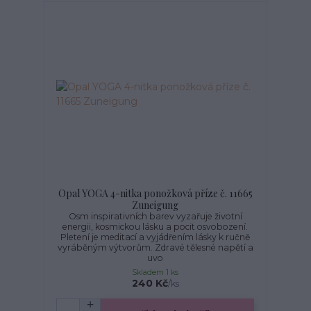
Opal YOGA 4-nitka ponožková příze č. 11665
Zuneigung
Osm inspirativních barev vyzařuje životní
energii, kosmickou lásku a pocit osvobození.
Pletení je meditací a vyjádřením lásky k ručně
vyráběným výtvorům. Zdravé tělesné napětí a
uvo
Skladem 1 ks
240 Kč
/
ks