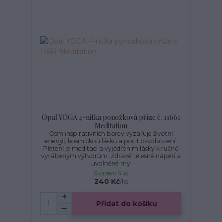
Opal YOGA 4-nitka ponožková příze č. 11661
Meditation
Osm inspirativních barev vyzařuje životní
energii, kosmickou lásku a pocit osvobození.
Pletení je meditací a vyjádřením lásky k ručně
vyráběným výtvorům. Zdravé tělesné napětí a
uvolněné my
Skladem 5 ks
240 Kč
/
ks
Přidat do košíku