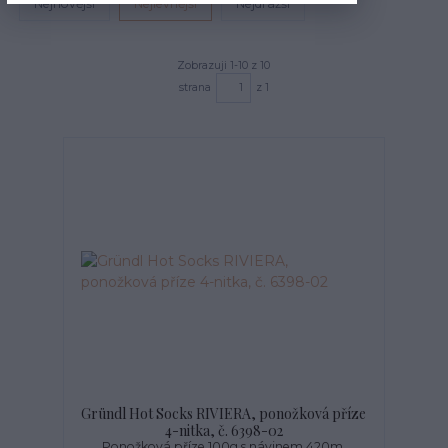
Nejnovější
Nejlevnější
Nejdražší
Zobrazuji 1-10 z 10
strana
z 1
Gründl Hot Socks RIVIERA, ponožková příze
4-nitka, č. 6398-02
Ponožková příze 100g s návinem 420m.