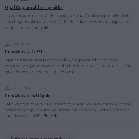
Opal Regenwald 21 / 4-nitka
Na začátku letních prázdnin vydává firma Opal edici ponožkových
přízí Regenwald. Letos je to již 21 řada. Edice je vydávána nejprve ve
4-nitce, na ko...
číst celé
05.10.2023
Ponožkovky OPAL
Opal to na nás hrne jako obvykle. Po úspěšné edici pro mne
nekousavých ponožkovek Opal Schafpate 15, 4-nitka je tu úžasná 6-
nitka Knuddelbande (najdet...
číst celé
07.07.2023
Ponožkovky od Opalu
Jako každým rokem, tak i letos tomu není jinak a německý výrobce
ponožkových přízí Tutto na nás začíná v průběhu letních prázdnin
chrlit krásná klubíč...
číst celé
Zobrazit všechny novinky