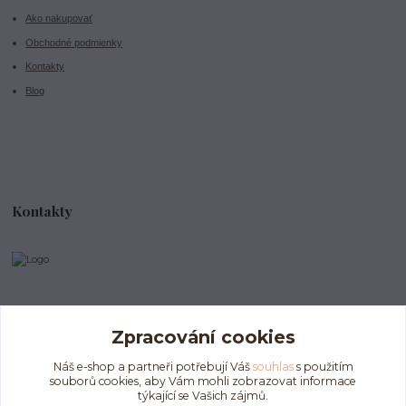
Ako nakupovať
Obchodné podmienky
Kontakty
Blog
Kontakty
info@divokeklubicko.cz
Zpracování cookies
Náš e-shop a partneři potřebují Váš
souhlas
s použitím
souborů cookies, aby Vám mohli zobrazovat informace
týkající se Vašich zájmů.