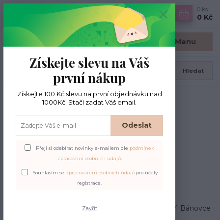
0
ks
CZK
0 Kč
Menu
Získejte slevu na Váš
Hledat
první nákup
Získejte 100 Kč slevu na první objednávku nad
Úvod
Kontakty
1000Kč. Stačí zadat Váš email.
Kontaktné informácie
Odeslat
Mgr. Veronika Palušová
Přeji si odebírat novinky e-mailem dle
podmínek
IČO: 48199079
zpracování osobních údajů
.
DIČ: 1081129192
Souhlasím se
zpracováním osobních údajů
pro účely
registrace.
IČ DPH: SK1081129192
Fakturačná adresa:
Svätoplukova 1240/4, 957 04 Bánovce
Zavřít
nad Bebravou