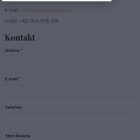
e-mail:
info@divokeklubicko.cz
mobil: +421 904 978 109
Kontakt
Jméno
*
E-mail
*
Telefon
Text dotazu