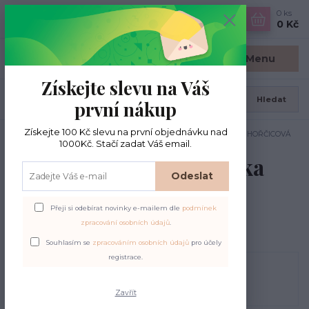
0
ks
CZK
0 Kč
Menu
Získejte slevu na Váš
Hledat
první nákup
Získejte 100 Kč slevu na první objednávku nad
Úvod
Kožené štítky
Kožený štítek/nášivka čtverec 3 x 3 cm; HOŘČICOVÁ
1000Kč. Stačí zadat Váš email.
Kožený štítek/nášivka
Odeslat
čtverec 3 x 3 cm;
HOŘČICOVÁ
Přeji si odebírat novinky e-mailem dle
podmínek
zpracování osobních údajů
.
Souhlasím se
zpracováním osobních údajů
pro účely
registrace.
Zavřít