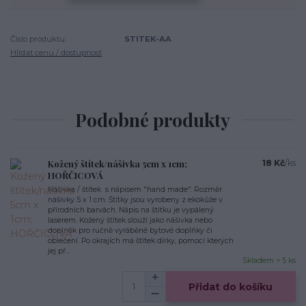
Číslo produktu:
STITEK-AA
Hlídat cenu / dostupnost
Podobné produkty
Kožený štítek/nášivka 5cm x 1cm;
18 Kč
/
ks
HOŘČICOVÁ
Nášivka / štítek s nápisem "hand made". Rozměr
nášivky 5 x 1 cm. Štítky jsou vyrobeny z ekokůže v
přírodních barvách. Nápis na štítku je vypálený
laserem. Kožený štítek slouží jako nášivka nebo
doplněk pro ručně vyráběné bytové doplňky či
oblečení. Po okrajích má štítek dírky, pomocí kterých
jej př...
Skladem > 5 ks
Přidat do košíku