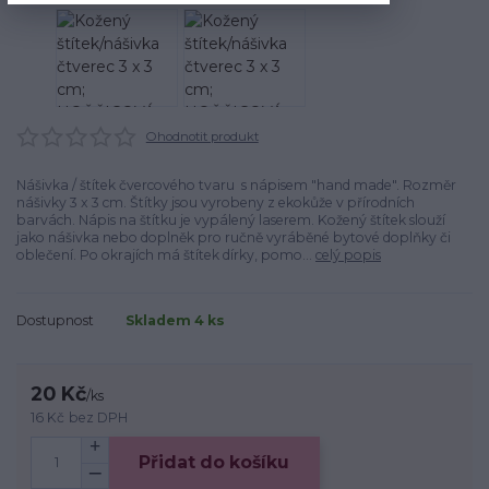
Ohodnotit produkt
Nášivka / štítek čvercového tvaru s nápisem "hand made". Rozměr
nášivky 3 x 3 cm. Štítky jsou vyrobeny z ekokůže v přírodních
barvách. Nápis na štítku je vypálený laserem. Kožený štítek slouží
jako nášivka nebo doplněk pro ručně vyráběné bytové doplňky či
oblečení. Po okrajích má štítek dírky, pomo...
celý popis
Dostupnost
Skladem 4 ks
20 Kč
/
ks
16 Kč
bez DPH
Přidat do košíku