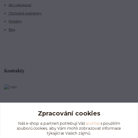
Ako nakupovať
Obchodné podmienky
Kontakty
Blog
Kontakty
info@divokeklubicko.cz
Zpracování cookies
Náš e-shop a partneři potřebují Váš
souhlas
s použitím
souborů cookies, aby Vám mohli zobrazovat informace
týkající se Vašich zájmů.