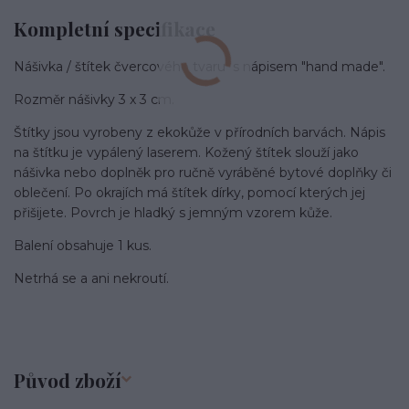
Kompletní specifikace
Nášivka / štítek čvercového tvaru s nápisem "hand made".
Rozměr nášivky 3 x 3 cm.
Štítky jsou vyrobeny z ekokůže v přírodních barvách. Nápis
na štítku je vypálený laserem. Kožený štítek slouží jako
nášivka nebo doplněk pro ručně vyráběné bytové doplňky či
oblečení. Po okrajích má štítek dírky, pomocí kterých jej
přišijete. Povrch je hladký s jemným vzorem kůže.
Balení obsahuje 1 kus.
Netrhá se a ani nekroutí.
Původ zboží