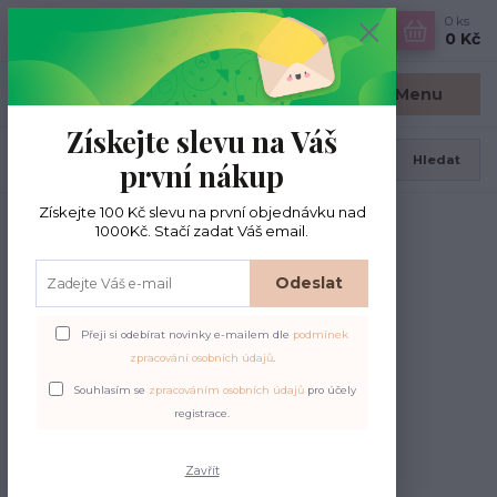
0
ks
CZK
0 Kč
Menu
Získejte slevu na Váš
Hledat
první nákup
Získejte 100 Kč slevu na první objednávku nad
Úvod
BC Garn
Lino
1000Kč. Stačí zadat Váš email.
Lino
Odeslat
Upřesnit parametry
Přeji si odebírat novinky e-mailem dle
podmínek
zpracování osobních údajů
.
Souhlasím se
zpracováním osobních údajů
pro účely
Nejnovější
Nejlevnější
Nejdražší
registrace.
Zavřít
Zobrazuji 1-1 z 1