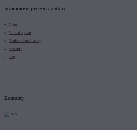
Informácie pre zákazníkov
O nás
Ako nakupovať
Obchodné podmienky
Kontakty
Blog
Kontakty
info@divokeklubicko.cz