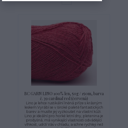
strana
z 1
BC GARN LINO 100% len, 50g / 150m, barva
č. 39 cardinal red (červená)
Lino je lehce rustikální lněná příze s krásným
leskem.Vyrábí se v široké paletě fantastických
barev a musíte jej vyzkoušet na vlastní kůži.
Lino je ideální pro horké letní dny, pletenina je
prodyšná, má vynikající vlastnosti odvádějící
vlhkost, udrží Vás v chladu, a schne rychleji než