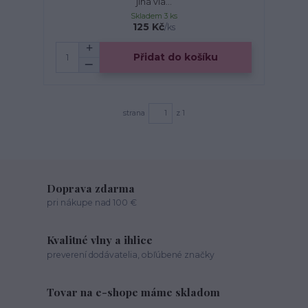
jiná vlá...
Skladem 3 ks
125 Kč
/
ks
Přidat do košíku
strana
z 1
Doprava zdarma
pri nákupe nad 100 €
Kvalitné vlny a ihlice
preverení dodávatelia, obľúbené značky
Tovar na e-shope máme skladom