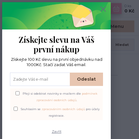
0
ks
CZK
0 Kč
Menu
Získejte slevu na Váš
Hledat
první nákup
Získejte 100 Kč slevu na první objednávku nad
Úvod
KnitPro
1000Kč. Stačí zadat Váš email.
KnitPro
Odeslat
Upřesnit parametry
Přeji si odebírat novinky e-mailem dle
podmínek
zpracování osobních údajů
.
Souhlasím se
zpracováním osobních údajů
pro účely
Nejnovější
Nejlevnější
Nejdražší
registrace.
Zavřít
Zobrazuji 1-2 z 2