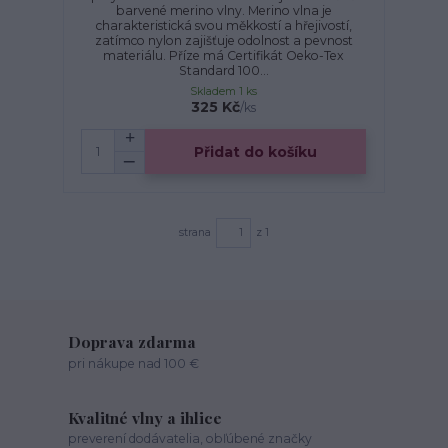
barvené merino vlny. Merino vlna je
charakteristická svou měkkostí a hřejivostí,
zatímco nylon zajišťuje odolnost a pevnost
materiálu. Příze má Certifikát Oeko-Tex
Standard 100...
Skladem 1 ks
325 Kč
/
ks
Přidat do košíku
strana
z 1
Doprava zdarma
pri nákupe nad 100 €
Kvalitné vlny a ihlice
preverení dodávatelia, obľúbené značky