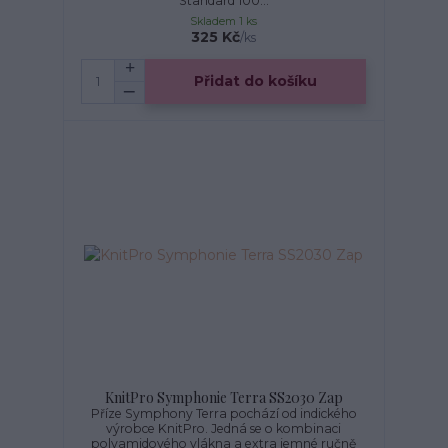
Standard 100...
Skladem 1 ks
325 Kč
/
ks
Přidat do košíku
KnitPro Symphonie Terra SS2030 Zap
Příze Symphony Terra pochází od indického
výrobce KnitPro. Jedná se o kombinaci
polyamidového vlákna a extra jemné ručně