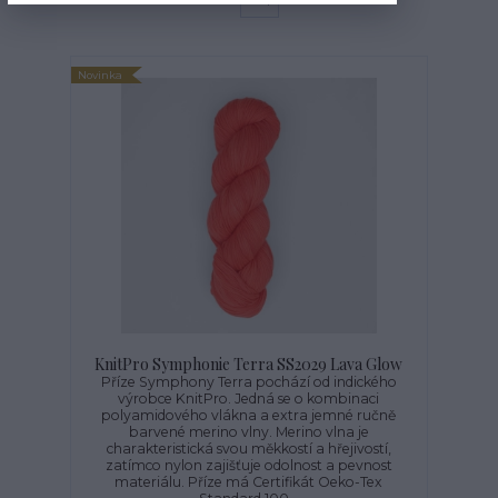
strana
z 1
Novinka
KnitPro Symphonie Terra SS2029 Lava Glow
Příze Symphony Terra pochází od indického
výrobce KnitPro. Jedná se o kombinaci
polyamidového vlákna a extra jemné ručně
barvené merino vlny. Merino vlna je
charakteristická svou měkkostí a hřejivostí,
zatímco nylon zajišťuje odolnost a pevnost
materiálu. Příze má Certifikát Oeko-Tex