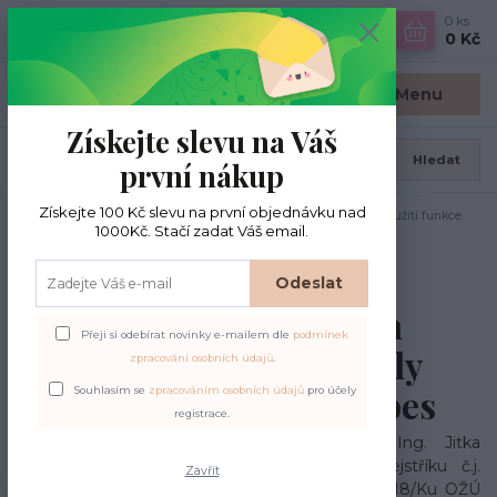
0
ks
CZK
0 Kč
Menu
Získejte slevu na Váš
Hledat
první nákup
Získejte 100 Kč slevu na první objednávku nad
Úvod
Souhlas se zpracováním osobních údajů pro účely použití funkce
1000Kč. Stačí zadat Váš email.
Hlídací pes
Odeslat
Souhlas se zpracováním
Přeji si odebírat novinky e-mailem dle
podmínek
osobních údajů pro účely
zpracování osobních údajů
.
použití funkce Hlídací pes
Souhlasím se
zpracováním osobních údajů
pro účely
registrace.
Udělujete tímto souhlas společnosti Ing. Jitka
Kučerová zapsané v živnostenském rejstříku č.j.
Zavřít
ŽÚ/20/118/Ku OŽÚ/3, Sp. značka: ŽÚ/20/118/Ku OŽÚ