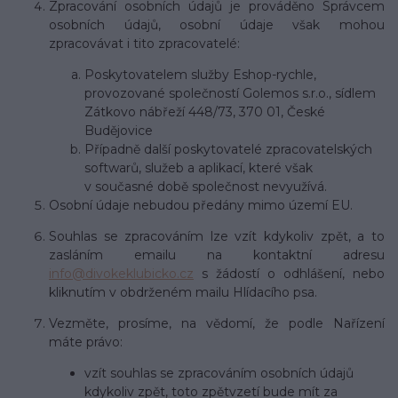
Zpracování osobních údajů je prováděno Správcem
osobních údajů, osobní údaje však mohou
zpracovávat i tito zpracovatelé:
Poskytovatelem služby Eshop-rychle,
provozované společností Golemos s.r.o., sídlem
Zátkovo nábřeží 448/73, 370 01, České
Budějovice
Případně další poskytovatelé zpracovatelských
softwarů, služeb a aplikací, které však
v současné době společnost nevyužívá.
Osobní údaje nebudou předány mimo území EU.
Souhlas se zpracováním lze vzít kdykoliv zpět, a to
zasláním emailu na kontaktní adresu
info@divokeklubicko.cz
s žádostí o odhlášení, nebo
kliknutím v obdrženém mailu Hlídacího psa.
Vezměte, prosíme, na vědomí, že podle Nařízení
máte právo:
vzít souhlas se zpracováním osobních údajů
kdykoliv zpět, toto zpětvzetí bude mít za