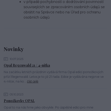
v případě pochybností o dodržování povinností
souvisejících se zpracováním osobních údajů se
obrátit na Správce nebo na Úřad pro ochranu
osobních údajů
Novinky
10.07.2025
Opal Regenwald 21 / 4-nitka
Na začátku letních prázdnin vydává firma Opal edici ponožkových
přízí Regenwald. Letos je to již 21 řada. Edice je vydávána nejprve ve
4-nitce, na ko...
číst celé
05.10.2023
Ponožkovky OPAL
Opal to na nás hrne jako obvykle. Po úspěšné edici pro mne