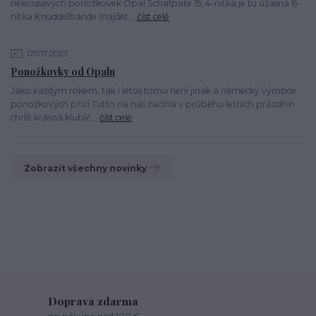
nekousavých ponožkovek Opal Schafpate 15, 4-nitka je tu úžasná 6-
nitka Knuddelbande (najdet...
číst celé
07.07.2023
Ponožkovky od Opalu
Jako každým rokem, tak i letos tomu není jinak a německý výrobce
ponožkových přízí Tutto na nás začíná v průběhu letních prázdnin
chrlit krásná klubíč...
číst celé
Zobrazit všechny novinky
Doprava zdarma