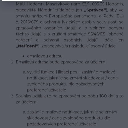
MěÚ Hodonín, Masarykovo nám. 53/1, 695 35 Hodonín,
pracoviště Národní třída(dále jen
„Správce“
), aby ve
smyslu nařízení Evropského parlamentu a Rady (EU)
č. 2016/679 o ochraně fyzických osob v souvislosti se
zpracováním osobních údajů a o volném pohybu
těchto údajů a o zrušení směrnice 95/46/ES (obecné
nařízení o ochraně osobních údajů) (dále jen
„Nařízení“
), zpracovával/a následující osobní údaje:
emailovou adresu
Emailová adresa bude zpracována za účelem:
využití funkce Hlídací pes – zaslání e-mailové
notifikace, jakmile se změní skladovost / cena
zvoleného produktu dle požadovaných
preferencí uživatele
Souhlas udělujete na zpracování po dob
u 180 dní a t
o
za účelem:
zaslání e-mailové notifikace, jakmile se změní
skladovost / cena zvoleného produktu dle
požadovaných preferencí uživatele.