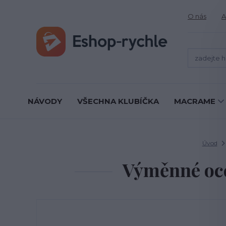
O nás
A
NÁVODY
VŠECHNA KLUBÍČKA
MACRAME
Úvod
Výměnné oce