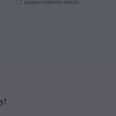
Lanka k výměnným jehlicím
y!
.