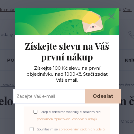
ko nakupovať
Obchodné podmienky
Kontakty
Více
Hledat
Získejte slevu na Váš
první nákup
PONOŽKOVÉ PŘÍZE
BC Garn
Gründl
Kni
Získejte 100 Kč slevu na první
objednávku nad 1000Kč. Stačí zadat
Váš email.
Lanka k výměnným jehlicím
Výměnné ocelové lanko KnitPro 80cm černé
Odeslat
lové lanko KnitPro 80cm č
Přeji si odebírat novinky e-mailem dle
podmínek zpracování osobních údajů
.
Ohodno
Souhlasím se
zpracováním osobních údajů