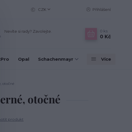
CZK
Přihlášení
0
ks
Nevíte si rady? Zavolejte.
0 Kč
tPro
Opal
Schachenmayr
Více
, otočné
erné, otočné
tit produkt