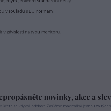
ipojenými jehlicemi standardní délky.
jsou v souladu s EU normami.
t v závislosti na typu monitoru.
epropásněte novinky, akce a slev
Můžete se kdykoli odhlásit. Zasíláme maximálně jednou za týden