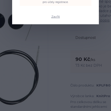
OTOČNÉ výměnné spojova
pro účely registrace.
téže značky.Lanko je be
nerezové oceli, hladce
kovovém spoji je utaho
Zavřít
jehlici. Bale...
celý popis
Dostupnost
90 Kč
/
ks
73 Kč
bez DPH
Číslo produktu:
KPLF80
Výrobce lanka:
KnitPro
Pro celkovou délku se
standardními jehlicemi: