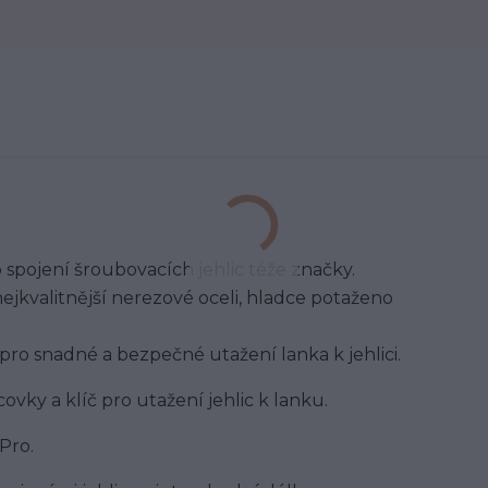
pojení šroubovacích jehlic téže značky.
nejkvalitnější nerezové oceli, hladce potaženo
pro snadné a bezpečné utažení lanka k jehlici.
ovky a klíč pro utažení jehlic k lanku.
Pro.