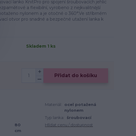
cí lanko KnitPro pro spojení šroubovacích jehlic
zpaměťové a flexibilní, vyrobeno z nejkvalitnější
 potaženo nylonem a je otočné o 360°.Ve stříbrném
vací otvor pro snadné a bezpečné utažení lanka k
Skladem 1 ks
Přidat do košíku
Materiál:
ocel potažená
nylonem
Typ lanka:
šroubovací
80
Hlídat cenu / dostupnost
cm