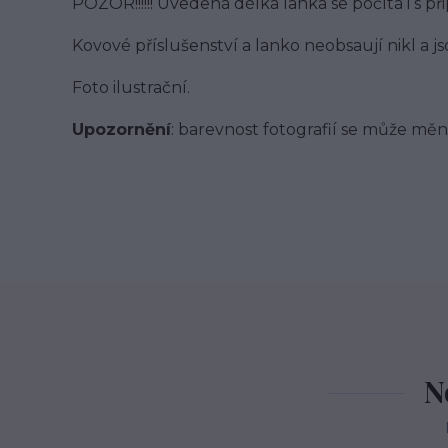
POZOR!!!!!! Uvedená délka lanka se počítá i s př
Kovové příslušenství a lanko neobsaují nikl a 
Foto ilustrační.
Upozornění
: barevnost fotografií se může měni
N