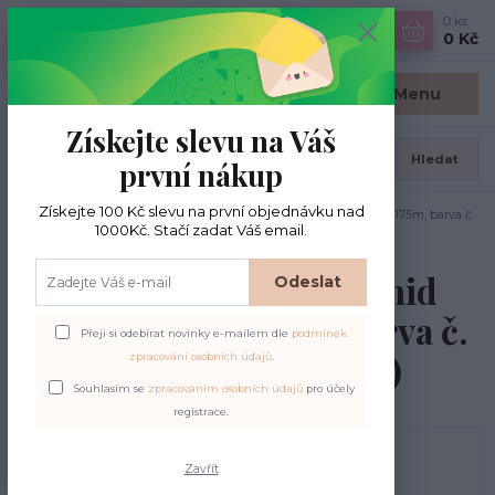
0
ks
CZK
0 Kč
Menu
Získejte slevu na Váš
Hledat
první nákup
Získejte 100 Kč slevu na první objednávku nad
Úvod
Schachenmayr
Schachenmayr Pyramid Cotton 50gr., 175m, barva č.
1000Kč. Stačí zadat Váš email.
00051 modrá (azur)
Schachenmayr Pyramid
Odeslat
Cotton 50gr., 175m, barva č.
Přeji si odebírat novinky e-mailem dle
podmínek
00051 modrá (azur)
zpracování osobních údajů
.
Souhlasím se
zpracováním osobních údajů
pro účely
registrace.
Zavřít