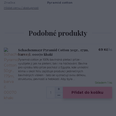
Značka:
Pyramid cotton
Hlídat cenu / dostupnost
Podobné produkty
Schachenmayr Pyramid Cotton 50gr., 175m,
69 Kč
/
ks
barva č. 00070 khaki
Pyramid cotton je 100% bavlněná pletací příze -
využijete ji jak na pletení, tak i na háčkování. Bavlna
pro výrobu této příze pochází z Egypta, kde unikátní
klima v okolí Nilu zajišťuje produkci jedinečných
bavlněných vláken - tato se vyznačují svou délkou,
strukturou, pevností a hebkostí. Aby byla ...
Skladem 1 ks
Přidat do košíku