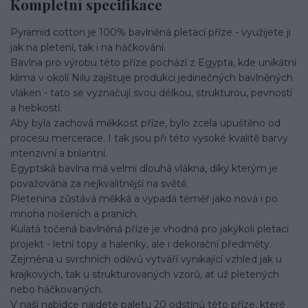
Kompletní specifikace
Pyramid cotton je 100% bavlněná pletací příze - využijete ji
jak na pletení, tak i na háčkování.
Bavlna pro výrobu této příze pochází z Egypta, kde unikátní
klima v okolí Nilu zajišťuje produkci jedinečných bavlněných
vláken - tato se vyznačují svou délkou, strukturou, pevností
a hebkostí.
Aby byla zachová měkkost příze, bylo zcela upuštěno od
procesu mercerace. I tak jsou při této vysoké kvalitě barvy
intenzivní a brilantní.
Egyptská bavlna má velmi dlouhá vlákna, díky kterým je
považována za nejkvalitnější na světě.
Pletenina zůstává měkká a vypadá téměř jako nová i po
mnoha nošeních a praních.
Kulatá točená bavlněná příze je vhodná pro jakýkoli pletací
projekt - letní topy a halenky, ale i dekorační předměty.
Zejména u svrchních oděvů vytváří vynikající vzhled jak u
krajkových, tak u strukturovaných vzorů, ať už pletených
nebo háčkovaných.
V naší nabídce najdete paletu 20 odstínů této příze, které