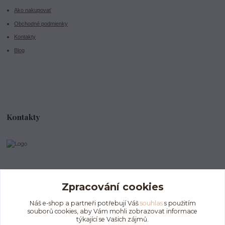
Ako nakupovať
Obchodné podmienky
Kontakty
Blog
Kontakty
info@divokeklubicko.cz
Zpracování cookies
Náš e-shop a partneři potřebují Váš
souhlas
s použitím
souborů cookies, aby Vám mohli zobrazovat informace
týkající se Vašich zájmů.