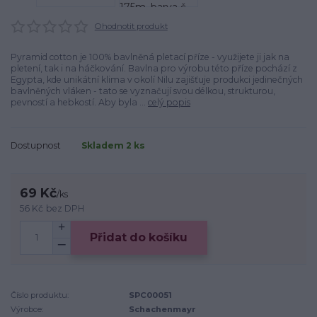
Ohodnotit produkt
Pyramid cotton je 100% bavlněná pletací příze - využijete ji jak na
pletení, tak i na háčkování. Bavlna pro výrobu této příze pochází z
Egypta, kde unikátní klima v okolí Nilu zajišťuje produkci jedinečných
bavlněných vláken - tato se vyznačují svou délkou, strukturou,
pevností a hebkostí. Aby byla ...
celý popis
Dostupnost
Skladem 2 ks
69 Kč
/
ks
56 Kč
bez DPH
Přidat do košíku
Číslo produktu:
SPC00051
Výrobce:
Schachenmayr