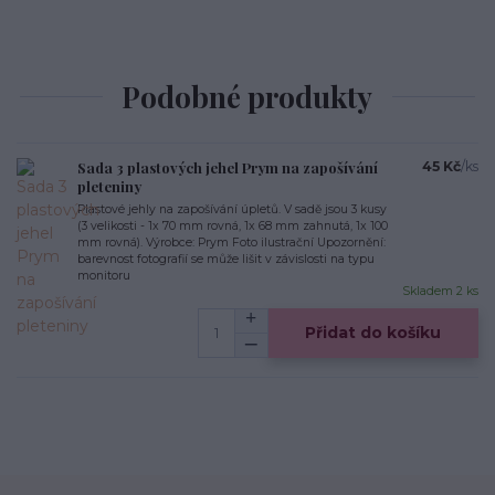
Podobné produkty
Sada 3 plastových jehel Prym na zapošívání
45 Kč
/
ks
pleteniny
Plastové jehly na zapošívání úpletů. V sadě jsou 3 kusy
(3 velikosti - 1x 70 mm rovná, 1x 68 mm zahnutá, 1x 100
mm rovná). Výrobce: Prym Foto ilustrační Upozornění:
barevnost fotografií se může lišit v závislosti na typu
monitoru
Skladem 2 ks
Přidat do košíku