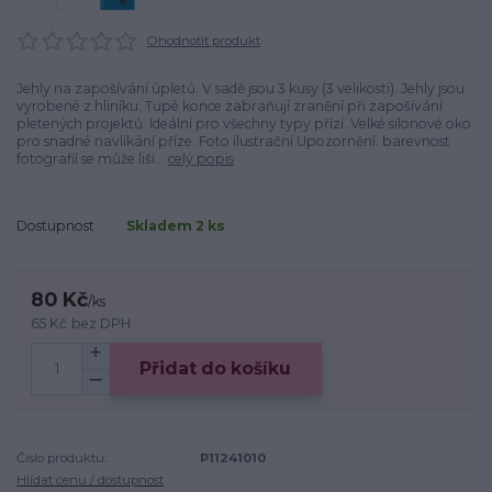
Ohodnotit produkt
Jehly na zapošívání úpletů. V sadě jsou 3 kusy (3 velikosti). Jehly jsou
vyrobené z hliníku. Tupé konce zabraňují zranění při zapošívání
pletených projektů. Ideální pro všechny typy přízí. Velké silonové oko
pro snadné navlíkání příze. Foto ilustrační Upozornění: barevnost
fotografií se může liši...
celý popis
Dostupnost
Skladem 2 ks
80 Kč
/
ks
65 Kč
bez DPH
Přidat do košíku
Číslo produktu:
P11241010
Hlídat cenu / dostupnost