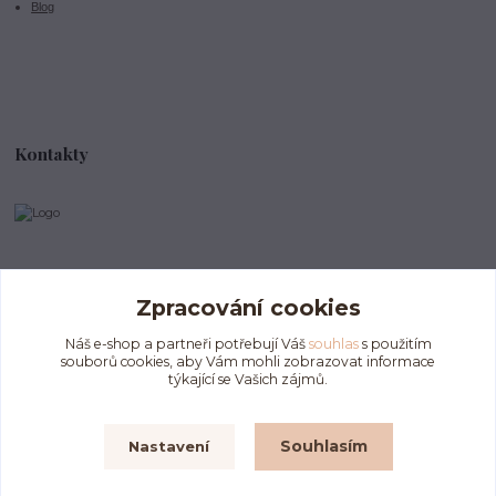
Blog
Kontakty
info@divokeklubicko.cz
Zpracování cookies
Náš e-shop a partneři potřebují Váš
souhlas
s použitím
souborů cookies, aby Vám mohli zobrazovat informace
týkající se Vašich zájmů.
Souhlasím
Nastavení
Upravit sběr cookies.