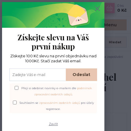
0
ks
CZK
0 Kč
Menu
Získejte slevu na Váš
Hledat
první nákup
Získejte 100 Kč slevu na první objednávku nad
Úvod
Jehly na zapošívání
Sada 3 hliníkových jehel Prym na zapošívání
1000Kč. Stačí zadat Váš email.
pleteniny
Sada 3 hliníkových jehel
Odeslat
Prym na zapošívání
Přeji si odebírat novinky e-mailem dle
podmínek
pleteniny
zpracování osobních údajů
.
Souhlasím se
zpracováním osobních údajů
pro účely
registrace.
Zavřít