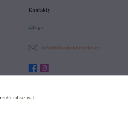
Kontakty
info@divokeklubicko.cz
 mohli zobrazovat