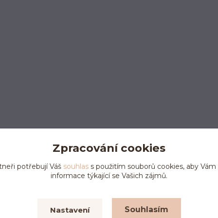
Zpracování cookies
tneři potřebují Váš
souhlas
s použitím souborů cookies, aby Vám
informace týkající se Vašich zájmů.
Upravit sběr cookies.
Souhlasím
Nastavení