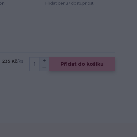
ion
Hlídat cenu / dostupnost
235 Kč
/
ks
Přidat do košíku