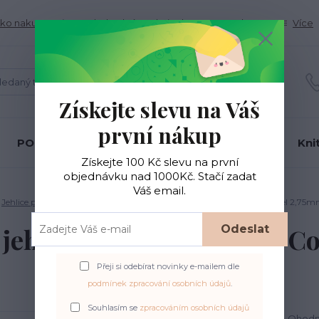
ko nakupovať
Obchodné podmienky
Kontakty
Více
Hledat
Získejte slevu na Váš
první nákup
PONOŽKOVÉ PŘÍZE
BC Garn
Gründl
Kni
Získejte 100 Kč slevu na první
objednávku nad 1000Kč. Stačí zadat
Váš email.
Jehlice ponožkové
Ponožkové jehlice KnitPro Mindful Collection vel 2,7
Odeslat
jehlice KnitPro Mindful Col
2,75mm/20cm
Přeji si odebírat novinky e-mailem dle
podmínek zpracování osobních údajů
.
Souhlasím se
zpracováním osobních údajů
Ohodno