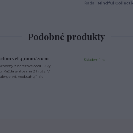
Řada:
Mindful Collect
Podobné produkty
lection vel 4,0mm/20cm
Skladem 1 ks
yrobeny z nerezové oceli. Díky
u. Každá jehlice má 2 hroty. V
oalergenní, neobsahují nikl,
.