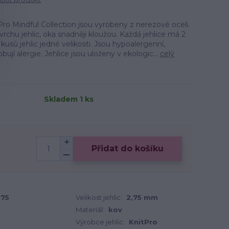
ro Mindful Collection jsou vyrobeny z nerezové oceli.
vrchu jehlic, oka snadněji kloužou. Každá jehlice má 2
5 kusů jehlic jedné velikosti. Jsou hypoalergenní,
bují alergie. Jehlice jsou uloženy v ekologic...
celý
Skladem 1 ks
Přidat do košíku
75
Velikost jehlic:
2,75 mm
Materiál:
kov
Výrobce jehlic:
KnitPro