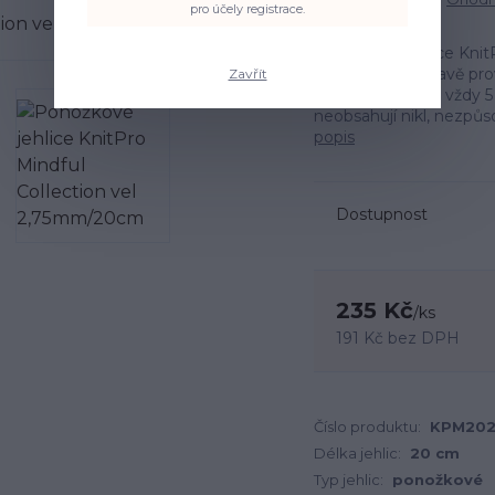
pro účely registrace.
Ponožkové jehlice KnitP
Díky leštěné úpravě pro
Zavřít
hroty. V balení je vždy 
neobsahují nikl, nezpůso
popis
Dostupnost
235 Kč
/
ks
191 Kč
bez DPH
Číslo produktu:
KPM202
Délka jehlic:
20 cm
Typ jehlic:
ponožkové