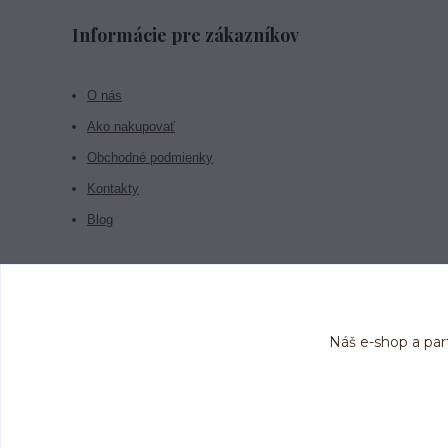
Informácie pre zákazníkov
O nás
Ako nakupovať
Obchodné podmienky
Kontakty
Blog
Náš e-shop a par