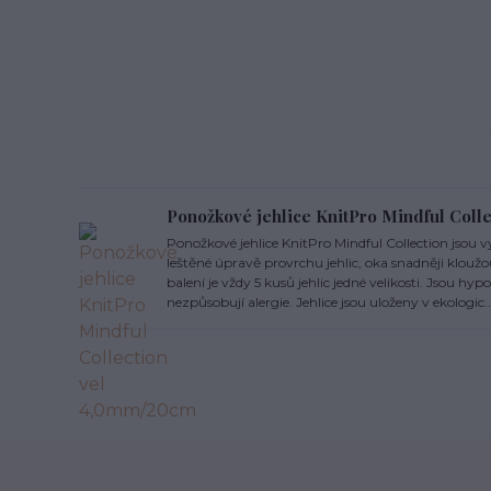
Ponožkové jehlice KnitPro Mindful Col
Ponožkové jehlice KnitPro Mindful Collection jsou v
leštěné úpravě provrchu jehlic, oka snadněji kloužo
balení je vždy 5 kusů jehlic jedné velikosti. Jsou hyp
nezpůsobují alergie. Jehlice jsou uloženy v ekologic..