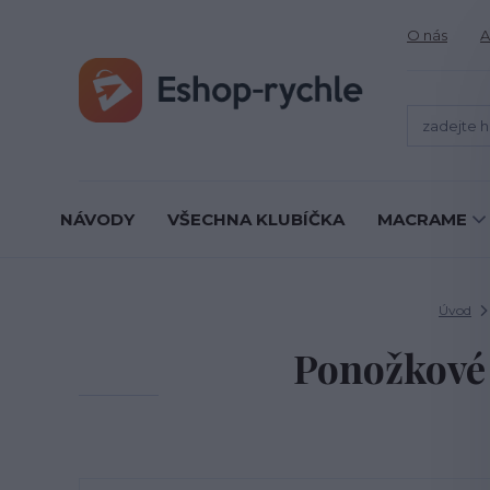
O nás
A
NÁVODY
VŠECHNA KLUBÍČKA
MACRAME
Úvod
Ponožkové 