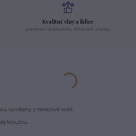
Kvalitné vlny a ihlice
preverení dodávatelia, obľúbené značky
sou vyrobeny z nerezové oceli.
ěji kloužou.