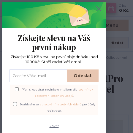
0
ks
CZK
0 Kč
Menu
Získejte slevu na Váš
Hledat
první nákup
Získejte 100 Kč slevu na první objednávku nad
Úvod
Jehlice ponožkové
Ponožkové jehlice KnitPro Mindful Collection vel
1000Kč. Stačí zadat Váš email.
2,75mm/15cm
Ponožkové jehlice KnitPro
Odeslat
Mindful Collection vel
Přeji si odebírat novinky e-mailem dle
podmínek
2,75mm/15cm
zpracování osobních údajů
.
Souhlasím se
zpracováním osobních údajů
pro účely
registrace.
Zavřít