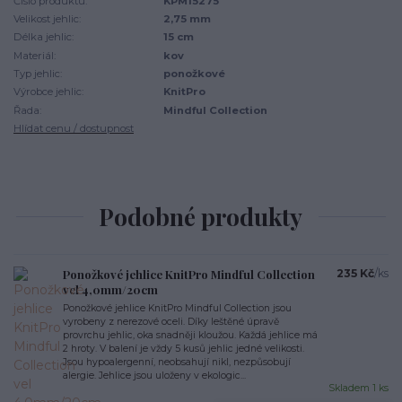
Číslo produktu:
KPM15275
Velikost jehlic:
2,75 mm
Délka jehlic:
15 cm
Materiál:
kov
Typ jehlic:
ponožkové
Výrobce jehlic:
KnitPro
Řada:
Mindful Collection
Hlídat cenu / dostupnost
Podobné produkty
Ponožkové jehlice KnitPro Mindful Collection
235 Kč
/
ks
vel 4,0mm/20cm
Ponožkové jehlice KnitPro Mindful Collection jsou
vyrobeny z nerezové oceli. Díky leštěné úpravě
provrchu jehlic, oka snadněji kloužou. Každá jehlice má
2 hroty. V balení je vždy 5 kusů jehlic jedné velikosti.
Jsou hypoalergenní, neobsahují nikl, nezpůsobují
alergie. Jehlice jsou uloženy v ekologic...
Skladem 1 ks