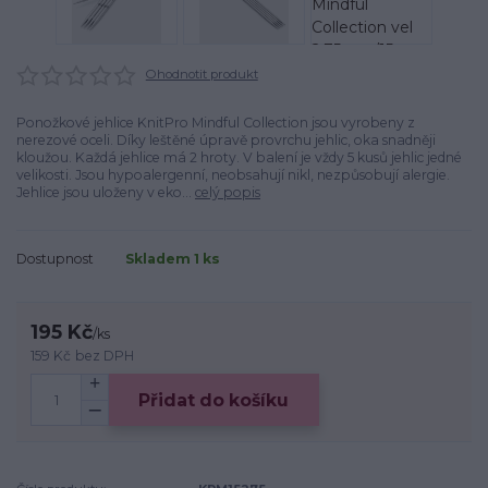
Ohodnotit produkt
Ponožkové jehlice KnitPro Mindful Collection jsou vyrobeny z
nerezové oceli. Díky leštěné úpravě provrchu jehlic, oka snadněji
kloužou. Každá jehlice má 2 hroty. V balení je vždy 5 kusů jehlic jedné
velikosti. Jsou hypoalergenní, neobsahují nikl, nezpůsobují alergie.
Jehlice jsou uloženy v eko...
celý popis
Dostupnost
Skladem 1 ks
195 Kč
/
ks
159 Kč
bez DPH
Přidat do košíku