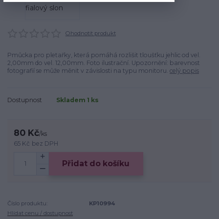
Ohodnotit produkt
Pmůcka pro pletařky, která pomáhá rozlišit tloušťku jehlic od vel.
2,00mm do vel. 12,00mm. Foto ilustrační. Upozornění: barevnost
fotografií se může měnit v závislosti na typu monitoru.
celý popis
Dostupnost
Skladem 1 ks
80 Kč
/
ks
65 Kč
bez DPH
Přidat do košíku
Číslo produktu:
KP10994
Hlídat cenu / dostupnost