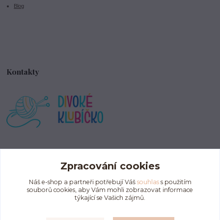
Blog
Kontakty
info@divokeklubicko.cz
Zpracování cookies
Náš e-shop a partneři potřebují Váš
souhlas
s použitím
souborů cookies, aby Vám mohli zobrazovat informace
týkající se Vašich zájmů.