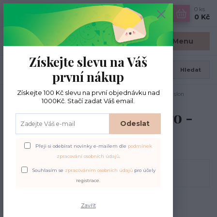
0
ks
CZK
0 Kč
Menu
Získejte slevu na Váš
Hledat
první nákup
Získejte 100 Kč slevu na první objednávku nad
Úvod
Měřidla jehlic
Měřidlo jehlic KnitPro - fialový slon
1000Kč. Stačí zadat Váš email.
Měřidlo jehlic KnitPro -
Odeslat
fialový slon
Přeji si odebírat novinky e-mailem dle
podmínek
zpracování osobních údajů
.
Souhlasím se
zpracováním osobních údajů
pro účely
registrace.
Zavřít