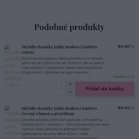
Podobné produkty
Měřidlo tloušťky jehlic kruhové KnitPro,
60 Kč
/
ks
zelené
Pomůcka pro pletařky, která pomáhá určit velikost
jehlic od vel. 2,00mm do vel. 12,00mm. Barva zelená.
Foto ilustrační. Upozornění: barevnost fotografií se
může měnit v závislosti na typu monitoru.
Skladem 2 ks
Přidat do košíku
Měřidlo tloušťky jehlic kruhové KnitPro
80 Kč
/
ks
čevené s lupou a pravítkem
Červené pravítko, které Vám pomůže určit přesnou
velikosti jehlic - velikosti 2 - 12mm.Na pravítku se navíc
nachází lupa a přímka na přesnější měření
úpletu.Barva červená, délka 16,5cm / šířka
5,7cmMateriál plast. Foto ilustrační. Upozornění: