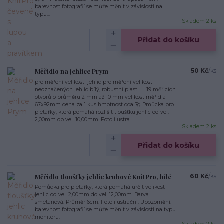
barevnost fotografií se může měnit v závislosti na
typu...
Skladem 2 ks
Přidat do košíku
Měřidlo na jehlice Prym
50 Kč
/
ks
pro měření velikosti jehlic pro měření velikosti
neoznačených jehlic bílý, robustní plast 19 měřicích
otvorů o průměru 2 mm až 10 mm velikost měřidla
67x92mm cena za 1 kus hmotnost cca 7g Pmůcka pro
pletařky, která pomáhá rozlišit tloušťku jehlic od vel.
2,00mm do vel. 10,00mm. Foto ilustra...
Skladem 2 ks
Přidat do košíku
Měřidlo tloušťky jehlic kruhové KnitPro, bílé
60 Kč
/
ks
Pomůcka pro pletařky, která pomáhá určit velikost
jehlic od vel. 2,00mm do vel. 12,00mm. Barva
smetanová. Průměr 6cm. Foto ilustrační. Upozornění:
barevnost fotografií se může měnit v závislosti na typu
monitoru.