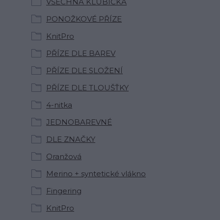
VŠECHNA KLUBÍČKA
PONOŽKOVÉ PŘÍZE
KnitPro
PŘÍZE DLE BAREV
PŘÍZE DLE SLOŽENÍ
PŘÍZE DLE TLOUŠŤKY
4-nitka
JEDNOBAREVNÉ
DLE ZNAČKY
Oranžová
Merino + syntetické vlákno
Fingering
KnitPro