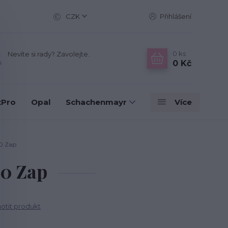
CZK
Přihlášení
0
ks
Nevíte si rady? Zavolejte.
0 Kč
tPro
Opal
Schachenmayr
Více
0 Zap
0 Zap
tit produkt