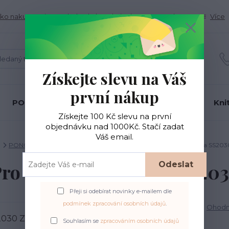
ko nakupovať
Obchodné podmienky
Kontakty
Více
Hledat
Získejte slevu na Váš
první nákup
PONOŽKOVÉ PŘÍZE
BC Garn
Gründl
Kni
Získejte 100 Kč slevu na první
objednávku nad 1000Kč. Stačí zadat
Váš email.
PONOŽKOVÉ PŘÍZE
DLE ZNAČKY
KnitPro Symphonie Terra SS203
Odeslat
Pro Symphonie Terra SS203
Přeji si odebírat novinky e-mailem dle
podmínek zpracování osobních údajů
.
Ohodno
Souhlasím se
zpracováním osobních údajů