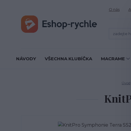
O nás
A
NÁVODY
VŠECHNA KLUBÍČKA
MACRAME
Úvod
Knit