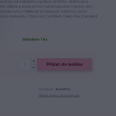
ochází od indického výrobce KnitPro. Jedná se o
o vlákna a extra jemné ručně barvené merino vlny.
ristická svou měkkostí a hřejivostí, zatímco nylon
vnost materiálu. Příze má Certifikát Oeko-Tex Standard
Skladem 1 ks
Přidat do košíku
Výrobce:
KnitPro
Hlídat cenu / dostupnost