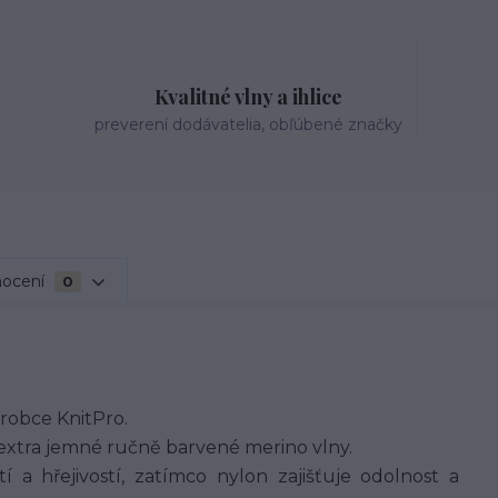
Kvalitné vlny a ihlice
preverení dodávatelia, obľúbené značky
ocení
0
robce KnitPro.
extra jemné ručně barvené merino vlny.
í a hřejivostí, zatímco nylon zajišťuje odolnost a