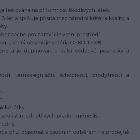
 je testována na přítomnost škodlivých látek.
 let a splňuje přísná mezinárodní kritéria kvality a
by.
ezpečné pro zdraví či životní prostředí.
logu, který obsahuje kritéria OEKO-TEX®.
očně a je doplňován o další vědecké poznatky a
ostí, termoregulační schopností, prodyšností a
u.
m.
ické látky.
e odstín jednotlivých přaden mírně lišit.
hodně.
eba přízi objednat s osobním odběrem na prodejně