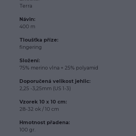
Terra
Návin
400 m
Tloušťka příze
fingering
Složení
75% merino vlna + 25% polyamid
Doporučená velikost jehlic
2,25 -3,25mm (US 1-3)
Vzorek 10 x 10 cm
28-32 ok / 10 cm
Hmotnost přadena
100 gr.