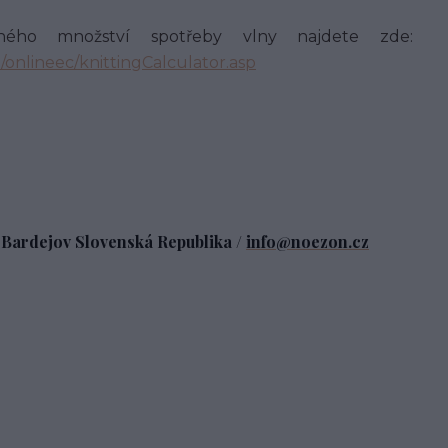
žného množství spotřeby vlny najdete zde:
nlineec/knittingCalculator.asp
1 Bardejov Slovenská Republika /
info@noezon.cz