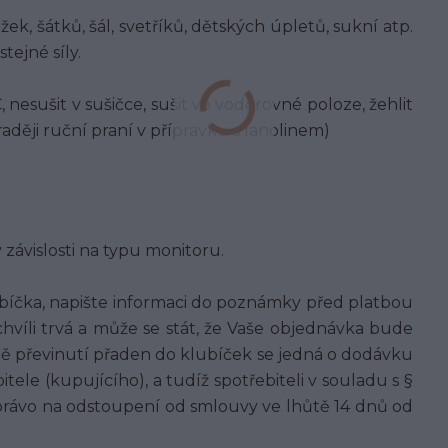
ek, šátků, šál, svetříků, dětských úpletů, sukní atp.
tejné síly.
, nesušit v sušičce, sušit ve vodorovné poloze, žehlit
aději ruční praní v přípravku s lanolinem)
v závislosti na typu monitoru.
bíčka, napište informaci do poznámky před platbou
 chvíli trvá a může se stát, že Vaše objednávka bude
adě převinutí přaden do klubíček se jedná o dodávku
tele (kupujícího), a tudíž spotřebiteli v souladu s §
právo na odstoupení od smlouvy ve lhůtě 14 dnů od