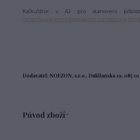
Kalkulátor v AJ pro stanovení přibli
https://www.jimmybeanswool.com/secure-html/o
Dodavatel: NOEZON, s.r.o., Duklianska 19, 085 0
Původ zboží