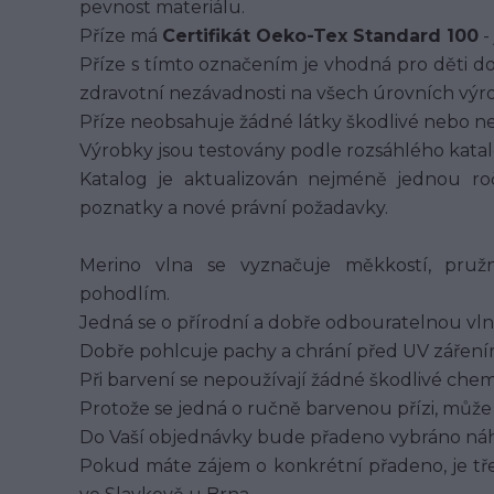
pevnost materiálu.
Příze má
Certifikát Oeko-Tex Standard 100
-
Příze s tímto označením je vhodná pro děti do 3
zdravotní nezávadnosti na všech úrovních výro
Příze neobsahuje žádné látky škodlivé nebo neb
Výrobky jsou testovány podle rozsáhlého kata
Katalog je aktualizován nejméně jednou r
poznatky a nové právní požadavky.
Merino vlna se vyznačuje měkkostí, pružn
pohodlím.
Jedná se o přírodní a dobře odbouratelnou vln
Dobře pohlcuje pachy a chrání před UV záření
Při barvení se nepoužívají žádné škodlivé chem
Protože se jedná o ručně barvenou přízi, může s
Do Vaší objednávky bude přadeno vybráno ná
Pokud máte zájem o konkrétní přadeno, je tř