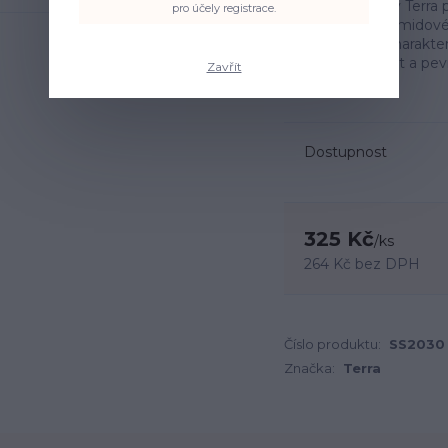
Příze Symphony Terra p
pro účely registrace.
kombinaci polyamidovéh
Merino vlna je charakte
zajišťuje odolnost a pe
Zavřít
100...
celý popis
Dostupnost
325 Kč
/
ks
264 Kč
bez DPH
Číslo produktu:
SS2030
Značka:
Terra