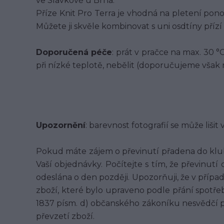
ve Slavkově u Brna.
Příze Knit Pro Terra je vhodná na pletení ponož
Můžete ji skvěle kombinovat s uni osdtíny přízí s
Doporučená péče
: prát v pračce na max. 30 °C
při nízké teplotě, nebělit (doporučujeme však r
Upozornění
: barevnost fotografií se může lišit 
Pokud máte zájem o převinutí přadena do klu
Vaší objednávky. Počítejte s tím, že převinutí
odeslána o den později. Upozorňuji, že v příp
zboží, které bylo upraveno podle přání spotřebi
1837 písm. d) občanského zákoníku nesvědčí 
převzetí zboží.