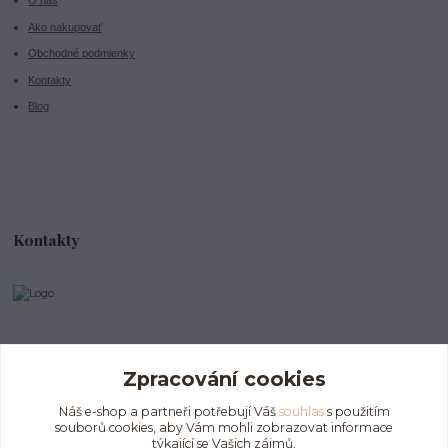
O nás
Ako nakupovať
Obchodné podmienky
Kontakty
Blog
Kontakty
info@divokeklubicko.cz
Zpracování cookies
Náš e-shop a partneři potřebují Váš
souhlas
s použitím
souborů cookies, aby Vám mohli zobrazovat informace
týkající se Vašich zájmů.