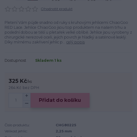
Ohodnotit produkt
Pletení Vám půjde snadno od ruky s kruhovými jehlicemi ChiaoGoo
RED Lace. Jehlice ChiaoGoo jsou top produktem na našem trhu a
poslední dobou se těší u pletařek velké oblibě. Jehlice jsou vyrobeny z
chirurgické nerezové oceli, jejich povrch je hladký a saténově lesklý.
Díky mírnému zakřivení jehlic p...
celý popis
Dostupnost
Skladem 1 ks
325 Kč
/
ks
264 Kč
bez DPH
Přidat do košíku
Číslo produktu:
CHG80225
Velikost jehlic:
2,25 mm