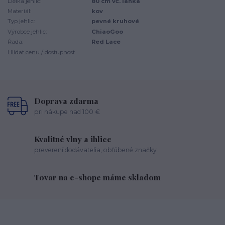
Délka jehlic:
80 cm vč. lanka
Materiál:
kov
Typ jehlic:
pevné kruhové
Výrobce jehlic:
ChiaoGoo
Řada:
Red Lace
Hlídat cenu / dostupnost
Doprava zdarma
pri nákupe nad 100 €
Kvalitné vlny a ihlice
preverení dodávatelia, obľúbené značky
Tovar na e-shope máme skladom