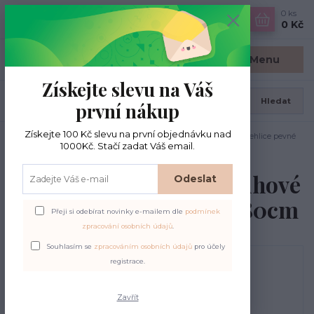
0
ks
CZK
0 Kč
Menu
Získejte slevu na Váš
Hledat
první nákup
Získejte 100 Kč slevu na první objednávku nad
Úvod
Jehlice kruhové pevné
ChiaoGoo Red Lace kruhové jehlice pevné
1000Kč. Stačí zadat Váš email.
2,25mm/80cm
ChiaoGoo Red Lace kruhové
Odeslat
jehlice pevné 2,25mm/80cm
Přeji si odebírat novinky e-mailem dle
podmínek
zpracování osobních údajů
.
Souhlasím se
zpracováním osobních údajů
pro účely
registrace.
Zavřít