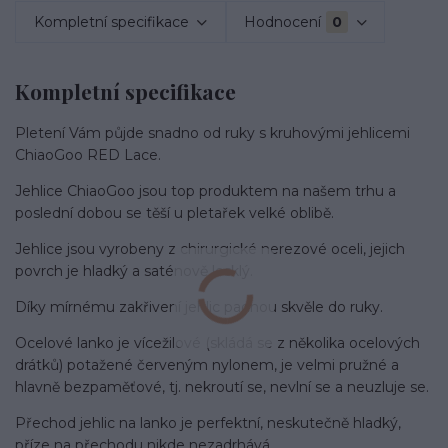
Kompletní specifikace
Hodnocení
0
Kompletní specifikace
Pletení Vám půjde snadno od ruky s kruhovými jehlicemi
ChiaoGoo RED Lace.
Jehlice ChiaoGoo jsou top produktem na našem trhu a
poslední dobou se těší u pletařek velké oblibě.
Jehlice jsou vyrobeny z chirurgické nerezové oceli, jejich
povrch je hladký a saténově lesklý.
Díky mírnému zakřivení jehlic padnou skvěle do ruky.
Ocelové lanko je vícežilové (skládá se z několika ocelových
drátků) potažené červeným nylonem, je velmi
pružné a
hlavně bezpaměťové, tj. nekroutí se, nevlní se a neuzluje se.
Přechod jehlic na lanko je perfektní, neskutečně hladký,
příze na přechodu nikde nezadrhává.