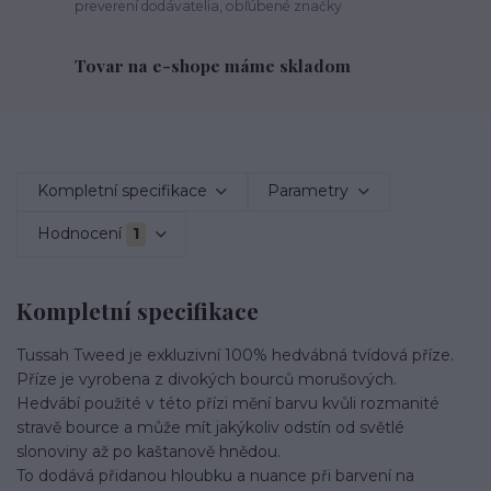
preverení dodávatelia, obľúbené značky
Tovar na e-shope máme skladom
Kompletní specifikace
Parametry
Hodnocení
1
Kompletní specifikace
Tussah Tweed je exkluzivní 100% hedvábná tvídová příze.
Příze je vyrobena z divokých bourců morušových.
Hedvábí použité v této přízi mění barvu kvůli rozmanité
stravě bource a může mít jakýkoliv odstín od světlé
slonoviny až po kaštanově hnědou.
To dodává přidanou hloubku a nuance při barvení na