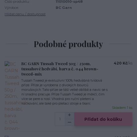
Číslo produktu:
11010010-sp48
Výrobce:
BC Garn
Hlídat cenu / dostupnost
Podobné produkty
BC GARN Tussah Tweed 50g / 250m,
420 Kč
/
ks
tussahové hedvábí, barva č. 044 brown-
tweed-mix
Tussah Tweed je exkluzivní 100% hedvábná tvídová
příze. Příze je vyrobena z divokých bourců
morušových. Tato příze se těší velké oblibě a navíc se s
ní snadno pracuje. Příze Tussah Tweed je měkčí, čím
více se pere a nosí. Vhodná pro ruční pletení a
háčkování, ale také pro pletací stroje a tkaní.
Skladem 1 ks
Přidat do košíku