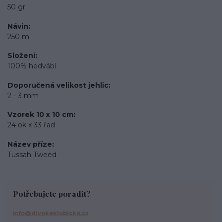
50 gr.
Návin
250 m
Složení
100% hedvábí
Doporučená velikost jehlic
2 - 3 mm
Vzorek 10 x 10 cm
24 ok x 33 řad
Název příze
Tussah Tweed
Potřebujete poradit?
info@divokeklubicko.cz