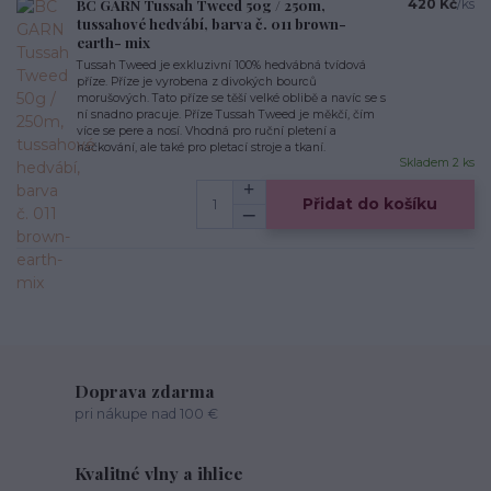
BC GARN Tussah Tweed 50g / 250m,
420 Kč
/
ks
tussahové hedvábí, barva č. 011 brown-
earth- mix
Tussah Tweed je exkluzivní 100% hedvábná tvídová
příze. Příze je vyrobena z divokých bourců
morušových. Tato příze se těší velké oblibě a navíc se s
ní snadno pracuje. Příze Tussah Tweed je měkčí, čím
více se pere a nosí. Vhodná pro ruční pletení a
háčkování, ale také pro pletací stroje a tkaní.
Skladem 2 ks
Přidat do košíku
Doprava zdarma
pri nákupe nad 100 €
Kvalitné vlny a ihlice