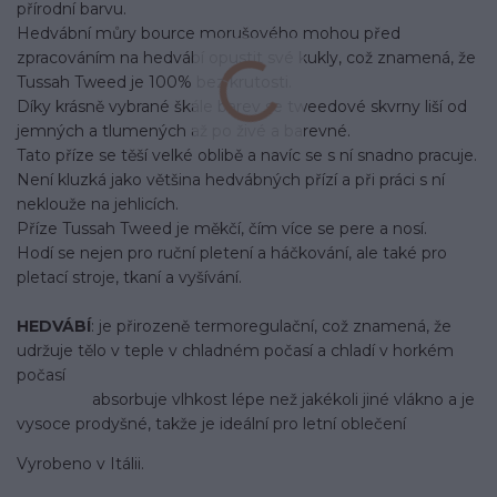
přírodní barvu.
Hedvábní můry bource morušového mohou před
zpracováním na hedvábí opustit své kukly, což znamená, že
Tussah Tweed je 100% bez krutosti.
Díky krásně vybrané škále barev se tweedové skvrny liší od
jemných a tlumených až po živé a barevné.
Tato příze se těší velké oblibě a navíc se s ní snadno pracuje.
Není kluzká jako většina hedvábných přízí a při práci s ní
neklouže na jehlicích.
Příze Tussah Tweed je měkčí, čím více se pere a nosí.
Hodí se nejen pro ruční pletení a háčkování, ale také pro
pletací stroje, tkaní a vyšívání.
HEDVÁBÍ
: je přirozeně termoregulační, což znamená, že
udržuje tělo v teple v chladném počasí a chladí v horkém
počasí
absorbuje vlhkost lépe než jakékoli jiné vlákno a je
vysoce prodyšné, takže je ideální pro letní oblečení
Vyrobeno v Itálii.