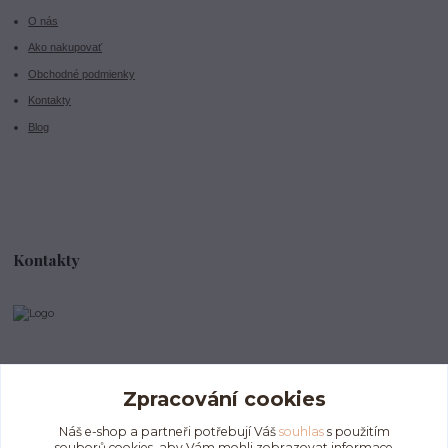
O nás
Ako nakupovať
Obchodné podmienky
Kontakty
Blog
Kontakty
info@divokeklubicko.cz
Zpracování cookies
Náš e-shop a partneři potřebují Váš
souhlas
s použitím
souborů cookies, aby Vám mohli zobrazovat informace