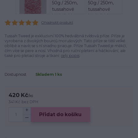
Ohodnotit produkt
Tussah Tweed je exkluzivní 100% hedvábná tvídová příze. Příze je
vyrobena z divokých bourců morušových. Tato příze se těší velké
oblibě a navíc se s ní snadno pracuje. Příze Tussah Tweed je měkčí,
čím více se pere a nosí. Vhodná pro ruční pletení a háčkování, ale
také pro pletací stroje a tkaní.
celý popis
Dostupnost
Skladem 1 ks
420 Kč
/
ks
341 Kč
bez DPH
Přidat do košíku