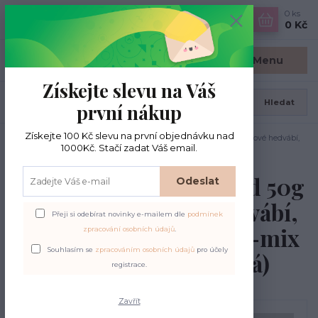
0
ks
CZK
0 Kč
Menu
Získejte slevu na Váš
Hledat
první nákup
Získejte 100 Kč slevu na první objednávku nad
Úvod
BC Garn
BC GARN Tussah Tweed 50g / 250m, tussahové hedvábí,
1000Kč. Stačí zadat Váš email.
barva č. 048 red-white-mix bobbin (červeno-bílá)
BC GARN Tussah Tweed 50g
Odeslat
/ 250m, tussahové hedvábí,
Přeji si odebírat novinky e-mailem dle
podmínek
barva č. 048 red-white-mix
zpracování osobních údajů
.
Souhlasím se
zpracováním osobních údajů
pro účely
bobbin (červeno-bílá)
registrace.
Zavřít
Novinka