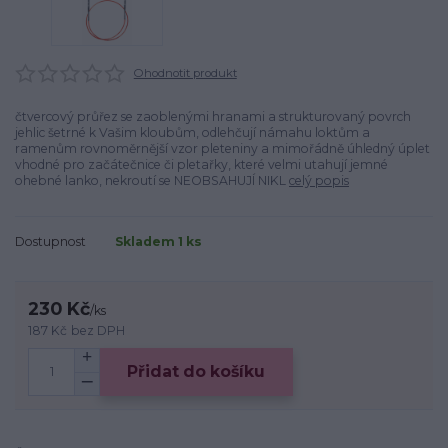
Ohodnotit produkt
čtvercový průřez se zaoblenými hranami a strukturovaný povrch
jehlic šetrné k Vašim kloubům, odlehčují námahu loktům a
ramenům rovnoměrnější vzor pleteniny a mimořádně úhledný úplet
vhodné pro začátečnice či pletařky, které velmi utahují jemné
ohebné lanko, nekroutí se NEOBSAHUJÍ NIKL
celý popis
Dostupnost
Skladem 1 ks
230 Kč
/
ks
187 Kč
bez DPH
Přidat do košíku