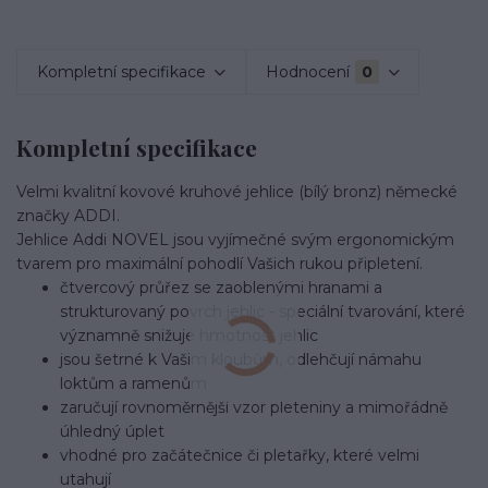
Kompletní specifikace
Hodnocení
0
Kompletní specifikace
Velmi kvalitní kovové kruhové jehlice (bílý bronz) německé
značky ADDI.
Jehlice Addi NOVEL jsou vyjímečné svým ergonomickým
tvarem pro maximální pohodlí Vašich rukou připletení.
čtvercový průřez se zaoblenými hranami a
strukturovaný povrch jehlic - speciální tvarování, které
významně snižuje hmotnost jehlic
jsou šetrné k Vašim kloubům, odlehčují námahu
loktům a ramenům
zaručují rovnoměrnější vzor pleteniny a mimořádně
úhledný úplet
vhodné pro začátečnice či pletařky, které velmi
utahují