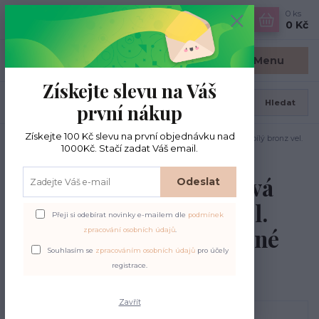
0
ks
CZK
0 Kč
Menu
Získejte slevu na Váš
Hledat
první nákup
Získejte 100 Kč slevu na první objednávku nad
Úvod
Jehlice kruhové pevné
ADDI NOVEL kruhová jehlice bílý bronz vel.
1000Kč. Stačí zadat Váš email.
3,75mm/80cm, červené lanko, 717-7
ADDI NOVEL kruhová
Odeslat
jehlice bílý bronz vel.
Přeji si odebírat novinky e-mailem dle
podmínek
3,75mm/80cm, červené
zpracování osobních údajů
.
Souhlasím se
zpracováním osobních údajů
pro účely
lanko, 717-7
registrace.
Zavřít