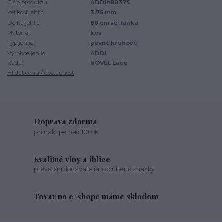
Číslo produktu:
ADDIn80375
Velikost jehlic:
3,75 mm
Délka jehlic:
80 cm vč. lanka
Materiál:
kov
Typ jehlic:
pevné kruhové
Výrobce jehlic:
ADDI
Řada:
NOVEL Lace
Hlídat cenu / dostupnost
Doprava zdarma
pri nákupe nad 100 €
Kvalitné vlny a ihlice
preverení dodávatelia, obľúbené značky
Tovar na e-shope máme skladom