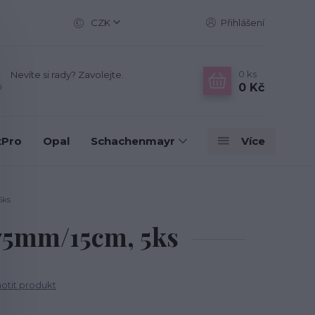
CZK
Přihlášení
0
ks
Nevíte si rady? Zavolejte.
0 Kč
tPro
Opal
Schachenmayr
Více
5ks
,75mm/15cm, 5ks
tit produkt