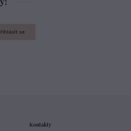
y!
.
řihlásit se
Kontakty