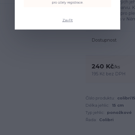
Sada 5 ponožkových jehl
pro účely registrace.
krásnou trendy barvu. K
pletení a jedním pro plet
hliníku. Vyrobeno v N
Zavřít
Dostupnost
240 Kč
/
ks
195 Kč
bez DPH
Číslo produktu:
colibri1
Délka jehlic:
15 cm
Typ jehlic:
ponožkové
Řada:
Colibri