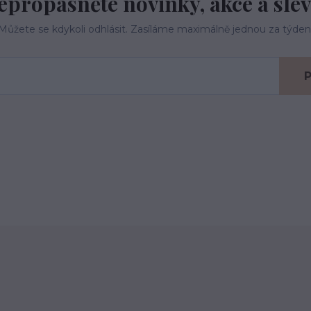
epropásněte novinky, akce a slev
Můžete se kdykoli odhlásit. Zasíláme maximálně jednou za týden
P