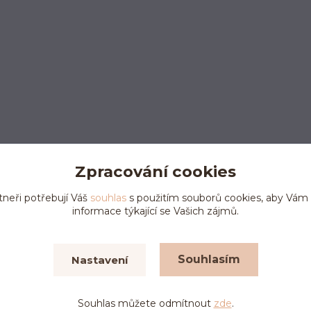
Zpracování cookies
tneři potřebují Váš
souhlas
s použitím souborů cookies, aby Vám
informace týkající se Vašich zájmů.
Upravit sběr cookies.
Souhlasím
Nastavení
Vytvořeno na
Eshop-rychle.cz
Souhlas můžete odmítnout
zde
.