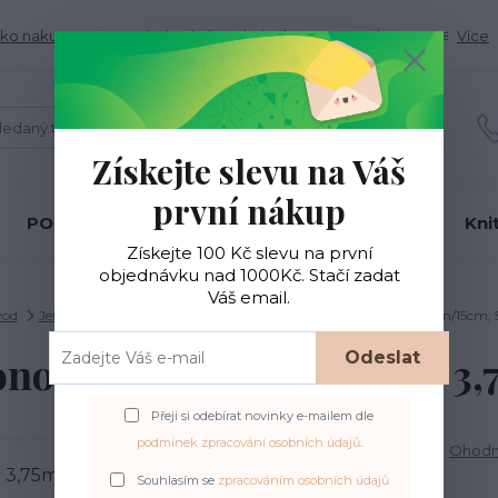
ko nakupovať
Obchodné podmienky
Kontakty
Více
Hledat
Získejte slevu na Váš
první nákup
PONOŽKOVÉ PŘÍZE
BC Garn
Gründl
Kni
Získejte 100 Kč slevu na první
objednávku nad 1000Kč. Stačí zadat
Váš email.
vod
Jehlice ADDI
ADDI colibri ponožkové barevné jehlice 3,75mm/15cm, 
Odeslat
onožkové barevné jehlice 3
Přeji si odebírat novinky e-mailem dle
podmínek zpracování osobních údajů
.
Ohodno
Souhlasím se
zpracováním osobních údajů