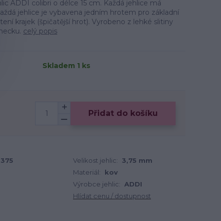
ic ADDI colibri o délce 15 cm. Každá jehlice má
aždá jehlice je vybavena jedním hrotem pro základní
ení krajek (špičatější hrot). Vyrobeno z lehké slitiny
ěmecku.
celý popis
Skladem 1 ks
Přidat do košíku
5375
Velikost jehlic:
3,75 mm
Materiál:
kov
Výrobce jehlic:
ADDI
Hlídat cenu / dostupnost