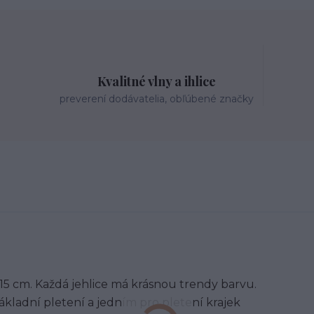
Kvalitné vlny a ihlice
preverení dodávatelia, obľúbené značky
 15 cm. Každá jehlice má krásnou trendy barvu.
kladní pletení a jedním pro pletení krajek