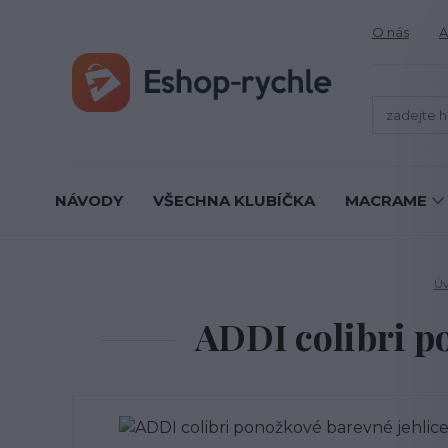
O nás
A
NÁVODY
VŠECHNA KLUBÍČKA
MACRAME
Ú
ADDI colibri p