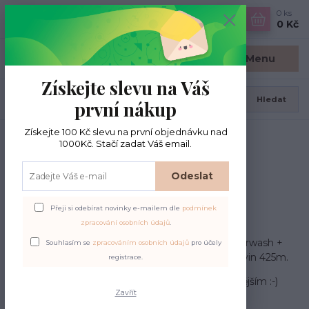
0
ks
CZK
0 Kč
Menu
Získejte slevu na Váš
Hledat
první nákup
Získejte 100 Kč slevu na první objednávku nad
Úvod
Novinky
Opal Country
1000Kč. Stačí zadat Váš email.
Odeslat
Opal Country
Přeji si odebírat novinky e-mailem dle
podmínek
06.02.2023
zpracování osobních údajů
.
Dnes jsme naskladnili přízi Opal Coutry, krásnou
ponožkovku v síle 4-nitka a složení 75% vlna superwash +
Souhlasím se
zpracováním osobních údajů
pro účely
25% polyamid. Hmotnost klubíčka je 100 gr. a návin 425m.
registrace.
Ponožkové příze od Opalu patří k těm nejkvalitnějším :-)
Zavřít