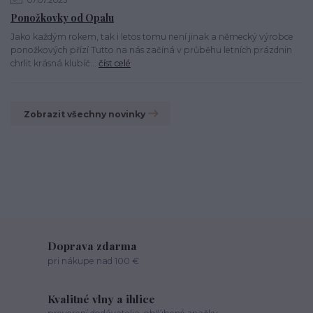
07.07.2023
Ponožkovky od Opalu
Jako každým rokem, tak i letos tomu není jinak a německý výrobce
ponožkových přízí Tutto na nás začíná v průběhu letních prázdnin
chrlit krásná klubíč...
číst celé
Zobrazit všechny novinky
Doprava zdarma
pri nákupe nad 100 €
Kvalitné vlny a ihlice