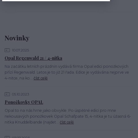
Novinky
10.07.2025
Opal Regenwald 21 / 4-nitka
Na začátku letních prázdnin vydává firma Opal edici ponožkových
přízí Regenwald. Letos je to již 21 řada. Edice je vydávána nejprve ve
4-nitce, na ko...
číst celé
05.10.2023
Ponožkovky OPAL
Opal to na nás hrne jako obvykle. Po úspěšné edici pro mne
nekousavých ponožkovek Opal Schafpate 15, 4-nitka je tu úžasná 6-
nitka Knuddelbande (najdet...
číst celé