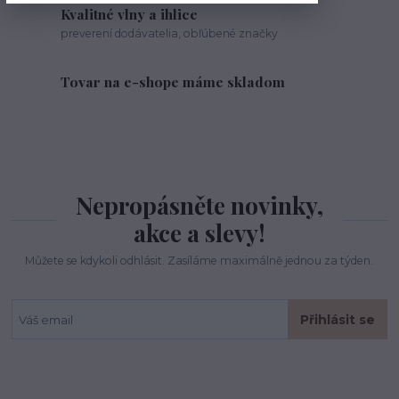
Kvalitné vlny a ihlice
preverení dodávatelia, obľúbené značky
Tovar na e-shope máme skladom
Nepropásněte novinky,
akce a slevy!
Můžete se kdykoli odhlásit. Zasíláme maximálně jednou za týden.
Přihlásit se