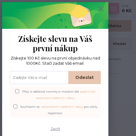
0
ks
CZK
0 Kč
Menu
Získejte slevu na Váš
Hledat
první nákup
Získejte 100 Kč slevu na první objednávku nad
Úvod
PONOŽKOVÉ PŘÍZE
DLE ZNAČKY
Opal
Feuerwerk
1000Kč. Stačí zadat Váš email.
Feuerwerk
Odeslat
V této kategorii nebylo nalezeno žádné zboží.
Přeji si odebírat novinky e-mailem dle
podmínek
zpracování osobních údajů
.
Souhlasím se
zpracováním osobních údajů
pro účely
registrace.
Doprava zdarma
pri nákupe nad 100 €
Zavřít