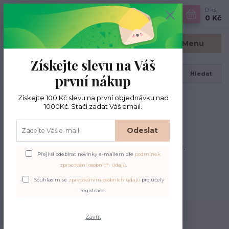
0
ks
CZK
0 Kč
Menu
Získejte slevu na Váš
Hledat
první nákup
Získejte 100 Kč slevu na první objednávku nad
Úvod
PŘÍZE DLE TLOUŠŤKY
DK
1000Kč. Stačí zadat Váš email.
DK
Odeslat
Jehlice 3.75-4.5 mm. Univerzální, na svetry, čepice.
Přeji si odebírat novinky e-mailem dle
podmínek
zpracování osobních údajů
.
Souhlasím se
zpracováním osobních údajů
pro účely
registrace.
Zavřít
Doprava zdarma