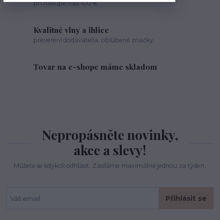
pri nákupe nad 100 €
Kvalitné vlny a ihlice
preverení dodávatelia, obľúbené značky
Tovar na e-shope máme skladom
Nepropásněte novinky,
akce a slevy!
Můžete se kdykoli odhlásit. Zasíláme maximálně jednou za týden.
Přihlásit se